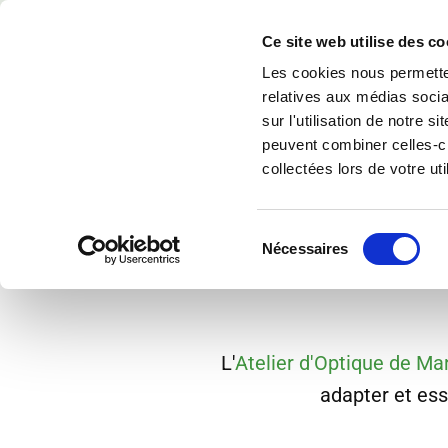
Accéder au contenu
Atelier d'Optique de Mano
Ce site web utilise des co
Les cookies nous permetten
relatives aux médias socia
sur l'utilisation de notre 
peuvent combiner celles-ci
collectées lors de votre uti
Contactez 
Sélection
Nécessaires
du
consentement
L'
Atelier d'Optique de M
adapter et ess