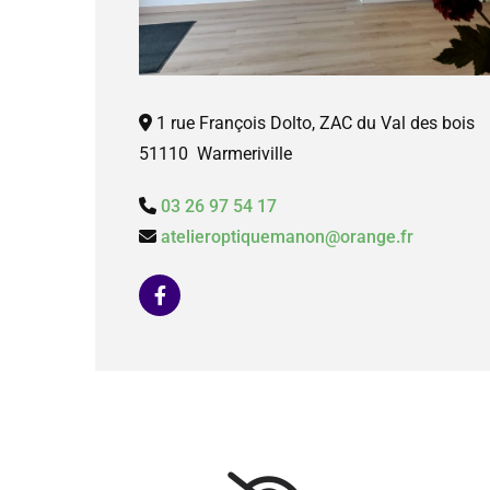
1 rue François Dolto, ZAC du Val des bois

51110 Warmeriville
03 26 97 54 17

atelieroptiquemanon@orange.fr
