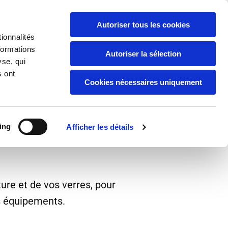
Appelez-nous :
03 26 97 54 17

Autoriser tous les cookies
Les garanties
Nos marques
Contact
ionnalités
formations
Autoriser la sélection
yse, qui
s ont
Cookies nécessaires uniquement
pticienne à
ing
Afficher les détails
ture et de vos verres, pour
os équipements.